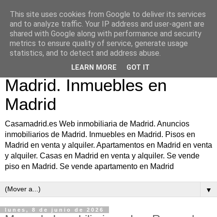
This site uses cookies from Google to deliver its services
Casamadrid.es Web
and to analyze traffic. Your IP address and user-agent are
shared with Google along with performance and security
inmobiliaria de Madrid.
metrics to ensure quality of service, generate usage
statistics, and to detect and address abuse.
Anuncios inmobiliarios de
LEARN MORE
GOT IT
Madrid. Inmuebles en
Madrid
Casamadrid.es Web inmobiliaria de Madrid. Anuncios
inmobiliarios de Madrid. Inmuebles en Madrid. Pisos en
Madrid en venta y alquiler. Apartamentos en Madrid en venta
y alquiler. Casas en Madrid en venta y alquiler. Se vende
piso en Madrid. Se vende apartamento en Madrid
▼
lunes, 8 de junio de 2026