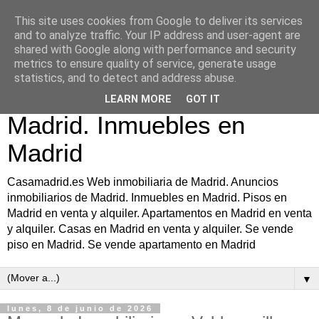
This site uses cookies from Google to deliver its services
Casamadrid.es Web
and to analyze traffic. Your IP address and user-agent are
shared with Google along with performance and security
inmobiliaria de Madrid.
metrics to ensure quality of service, generate usage
statistics, and to detect and address abuse.
Anuncios inmobiliarios de
LEARN MORE
GOT IT
Madrid. Inmuebles en
Madrid
Casamadrid.es Web inmobiliaria de Madrid. Anuncios
inmobiliarios de Madrid. Inmuebles en Madrid. Pisos en
Madrid en venta y alquiler. Apartamentos en Madrid en venta
y alquiler. Casas en Madrid en venta y alquiler. Se vende
piso en Madrid. Se vende apartamento en Madrid
▼
lunes, 8 de junio de 2026